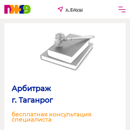
х. Едуш
Частным лицам
Бизнесу
Для ТСЖ и УК
О компании
Арбитраж
г. Таганрог
бесплатная консультация
специалиста