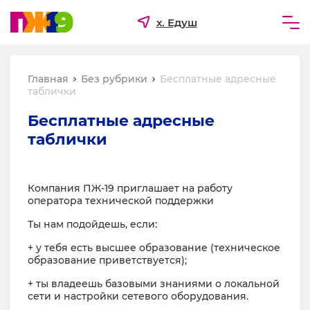
х. Едуш
Частным лицам
Главная
Без рубрики
Бесплатные адресные
Бизнесу
таблички
Для ТСЖ и УК
Бесплатные адресные 
таблички
О компании
Компания ПЖ-19 приглашает на работу
оператора технической поддержки
Ты нам подойдешь, если:
+ у тебя есть высшее образование (техническое
образование приветствуется);
+ ты владеешь базовыми знаниями о локальной
сети и настройки сетевого оборудования.